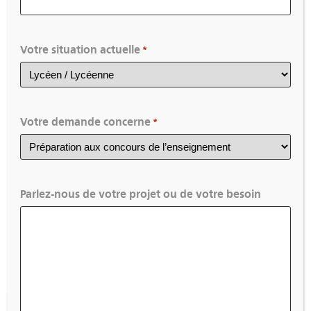
Votre situation actuelle
2 jours de formation pour «
BOOSTER SA
*
CREATIVITE EN ARTS PLASTIQUES
! »
Inscrivez-vous rapidement
Votre demande concerne
*
Tous les détails ici
Parlez-nous de votre projet ou de votre besoin