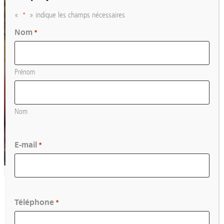
«
» indique les champs nécessaires
*
Nom
*
Prénom
Nom
E-mail
*
Téléphone
*