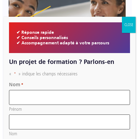
CLOSE
✔ Réponse rapide
✔ Conseils personnalisés
✔ Accompagnement adapté à votre parcours
Un projet de formation ? Parlons-en
Les nouvelles formations 2026/2027
«
» indique les champs nécessaires
*
Nom
*
Prénom
Nom