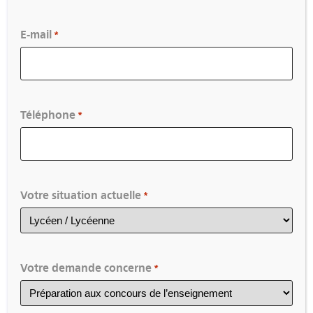
Accompagnement à l’écriture du
E-mail
dossier RAEP 2026/27
*
Téléphone
*
Votre situation actuelle
*
Nouveau stage en Arts Plastiques
Votre demande concerne
*