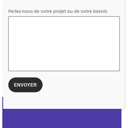
Parlez-nous de votre projet ou de votre besoin
Certification de coordinateur
opérationnel (Adjoint Direction)
VOIR TOUTES LES ACTUALITÉS