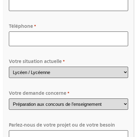
Téléphone
*
Accompagnement à
l’écriture du RAEP
Votre situation actuelle
*
Dispositif national
La formation se déroulera :
Votre demande concerne
*
Le 06 juillet 2026 (9h-12h) en
distanciel synchrone
Parlez-nous de votre projet ou de votre besoin
Les 07 et 08 juillet 2026 à