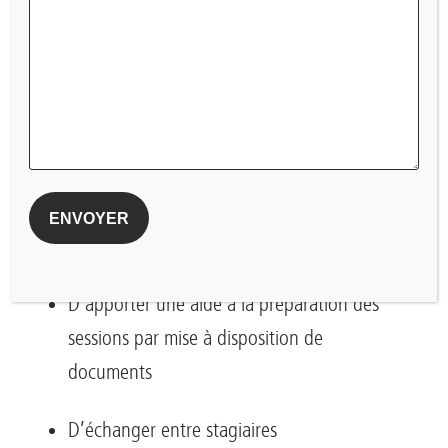
Craponne (69)
Les 19 au 21 octobre 2026 à
Craponne (69)
Ce dispositif sera accompagné de la mise à
disposition d’une plate-forme (CAMPUS CEPEC)
en distanciel asynchrone du
06/07/2026 au 30/11/2026
permettant :
D’apporter une aide à la préparation des
sessions par mise à disposition de
documents
D’échanger entre stagiaires