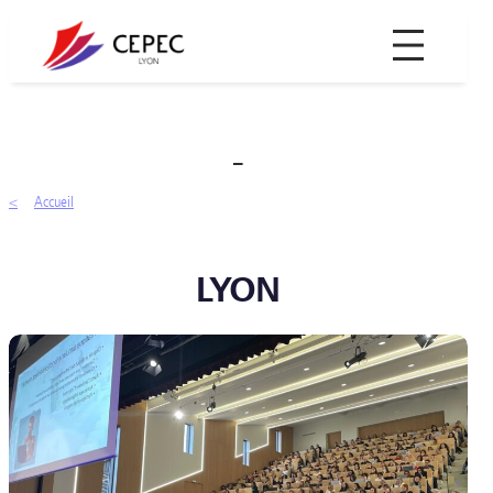
Aller
au
contenu
–
Accueil
LYON