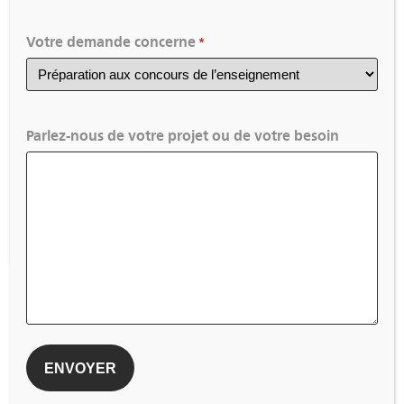
Votre demande concerne
*
Certification de coordinateur
Parlez-nous de votre projet ou de votre besoin
opérationnel (Adjoint Direction)
VOIR TOUTES LES ACTUALITÉS
Pour ne rien rater,
inscrivez-vous à la newsletter
Votre email