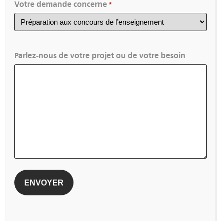
Votre demande concerne
*
Présentation
Rendre les élèves plus autonomes, faciliter la
Parlez-nous de votre projet ou de votre besoin
différenciation est au centre des
préoccupations des enseignants. Cette
formation vous permettra d’analyser vos
pratiques pédagogiques et vous donnera des
outils et méthodes pour diversifier et faire
évoluer vos méthodes vers un enseignement
flexible, au service des apprentissages des
élèves.
Objectifs