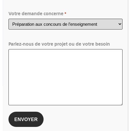
Votre demande concerne
*
Certification de coordinateur
Parlez-nous de votre projet ou de votre besoin
opérationnel (Adjoint Direction)
VOIR TOUTES LES ACTUALITÉS
Pour ne rien rater,
inscrivez-vous à la newsletter
Votre email