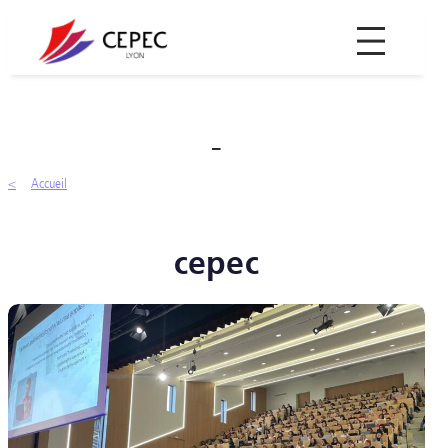
Aller
au
contenu
–
Accueil
cepec