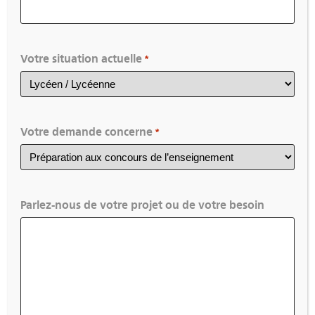
DEVENEZ ENSEIGNANT EN
COLLEGE ET LYCEE
Votre situation actuelle
*
Votre demande concerne
*
UN PARCOURS COMPLET ET PERSONNALISE DE
JUILLET 2026 A JUIN 2027 !
Parlez-nous de votre projet ou de votre besoin
Rejoignez nous au CEPEC pour préparer les
9
disciplines
suivantes :
Lettres modernes
Mathématiques