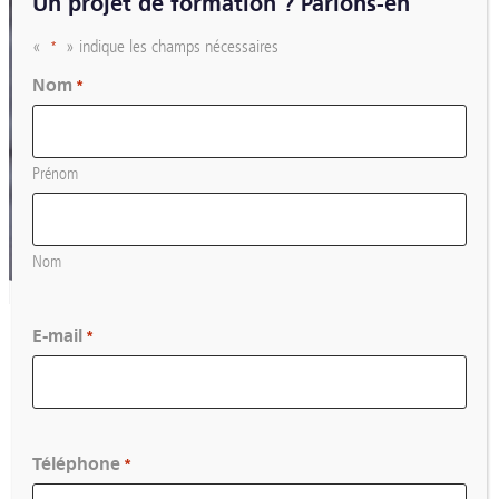
Un projet de formation ? Parlons-en
«
» indique les champs nécessaires
*
Nom
*
Prénom
Nom
E-mail
*
Téléphone
*