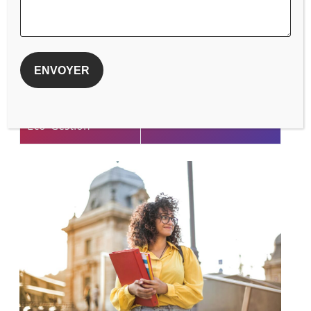
Physique-Chimie
Anglais
Espagnol
EPS
SVT
Histoire-Géographie
Eco-Gestion